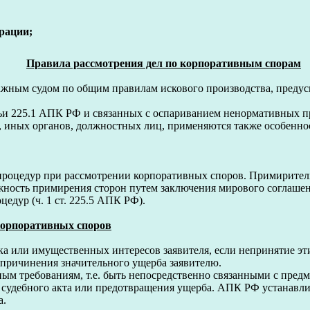
рации;
Правила рассмотрения дел по корпоративным спорам
ажным судом по общим правилам искового производства, предус
ьи 225.1 АПК РФ и связанных с оспариванием ненормативных пр
, иных органов, должностных лиц, применяются также особеннос
роцедур при рассмотрении корпоративных споров. Примирител
жность примирения сторон путем заключения мирового соглашен
едур (ч. 1 ст. 225.5 АПК РФ).
корпоративных споров
а или имущественных интересов заявителя, если непринятие эт
я причинения значительного ущерба заявителю.
ым требованиям, т.е. быть непосредственно связанными с пред
судебного акта или предотвращения ущерба. АПК РФ устанавли
а.