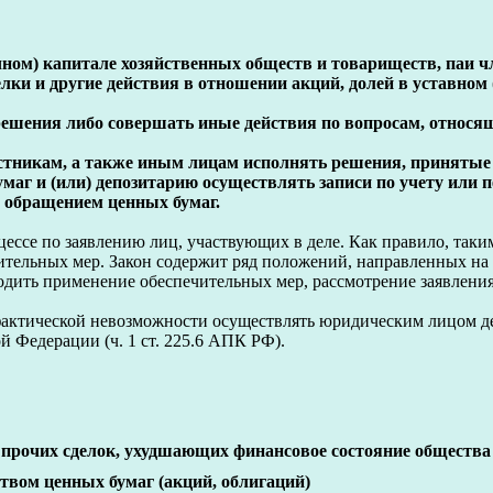
очном) капитале хозяйственных обществ и товариществ, паи 
лки и другие действия в отношении акций, долей в уставном
ешения либо совершать иные действия по вопросам, относящ
астникам, а также иным лицам исполнять решения, принятые
маг и (или) депозитарию осуществлять записи по учету или п
) обращением ценных бумаг.
се по заявлению лиц, участвующих в деле. Как правило, таким
ительных мер. Закон содержит ряд положений, направленных н
одить применение обеспечительных мер, рассмотрение заявлени
актической невозможности осуществлять юридическим лицом деят
 Федерации (ч. 1 ст. 225.6 АПК РФ).
 прочих сделок, ухудшающих финансовое состояние общества
вом ценных бумаг (акций, облигаций)