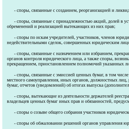
- споры, связанные с созданием, реорганизацией и ликв
- споры, связанные с принадлежностью акций, долей в у
обременений и реализацией вытекающих из них прав;
- споры по искам учредителей, участников, членов юрид
недействительными сделок, совершенных юридическим лицом
- споры, связанные с назначением или избранием, прек
органов контроля юридического лица, а также споры, возн
прекращением, приостановлением полномочий указанных л
- споры, связанные с эмиссией ценных бумаг, в том чис
местного самоуправления, иных органов, должностных лиц,
бумаг, отчетов (уведомлений) об итогах выпуска (дополнит
- споры, вытекающие из деятельности держателей реестра
владельцев ценных бумаг иных прав и обязанностей, предус
- споры о созыве общего собрания участников юридическ
- споры об обжаловании решений органов управления юр