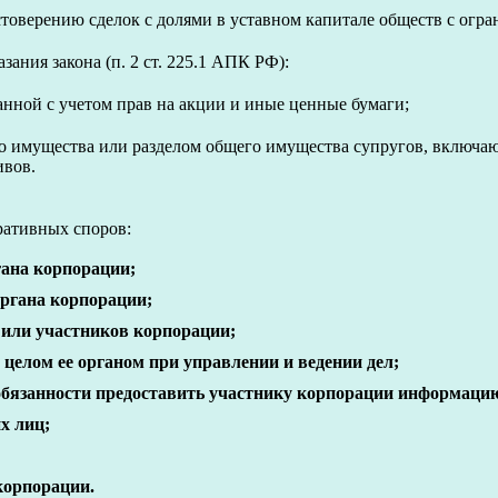
стоверению сделок с долями в уставном капитале обществ с огр
ания закона (п. 2 ст. 225.1 АПК РФ):
анной с учетом прав на акции и иные ценные бумаги;
го имущества или разделом общего имущества супругов, включаю
ивов.
ративных споров:
гана корпорации;
органа корпорации;
 или участников корпорации;
целом ее органом при управлении и ведении дел;
бязанности предоставить участнику корпорации информацию 
х лиц;
корпорации.