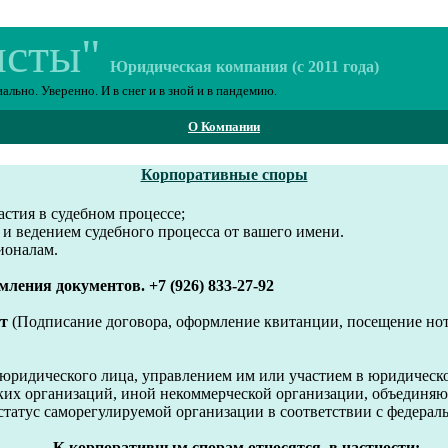
исты"
Юридическая компания (с 2011 года)
ьно. Уверенно. И в снег и в зной и в пандемию.
О Компании
Корпоративные споры
астия в судебном процессе;
 и ведением судебного процесса от вашего имени.
ионалам.
ления документов. +7 (926) 833-27-92
т
(Подписание договора, оформление квитанции, посещение нот
м юридического лица, управлением им или участием в юридическ
ских организаций, иной некоммерческой организации, объединя
татус саморегулируемой организации в соответствии с федерал
К корпоративным спорам относятся, в частности: