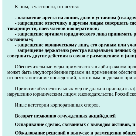
К ним, в частности, относятся:
- наложение ареста на акции, доли в уставном (склад
- запрещение ответчику и другим лицам совершать сде
товариществ, паев членов кооперативов;
- запрещение органам юридического лица принимать р
связанным;
- запрещение юридическому лицу, его органам или уч
- запрещение держателю реестра владельцев ценных бу
совершать другие действия в связи с размещением и (или
Обеспечительные меры применяются в арбитражном процес
может быть злоупотребление правом на применение обеспеч
относятся описание последствий, к которым не должно прив
Принятие обеспечительных мер не должно приводить к ф
нарушению юридическим лицом законодательства Российской
Иные категории корпоративных споров.
Возврат незаконно отчужденных акций/долей
Оспаривание сделок, связанных с выводом активов, и
Обжалование решений о выпуске и размещении общест