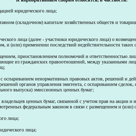
идацией юридического лица;
ставном (складочном) капитале хозяйственных обществ и товарищ
ического лица (далее - участники юридического лица) о возме
, и (или) применении последствий недействительности таких с
ращением, приостановлением полномочий и ответственностью лиц
икающие из гражданских правоотношений, между указанными лиц
иц;
ле с оспариванием ненормативных правовых актов, решений и дей
 решений органов управления эмитента, с оспариванием сделок
ельного выпуска) эмиссионных ценных бумаг;
 владельцев ценных бумаг, связанной с учетом прав на акции и
мотренных федеральным законом в связи с размещением и (или)
ого лица;
идического лица;