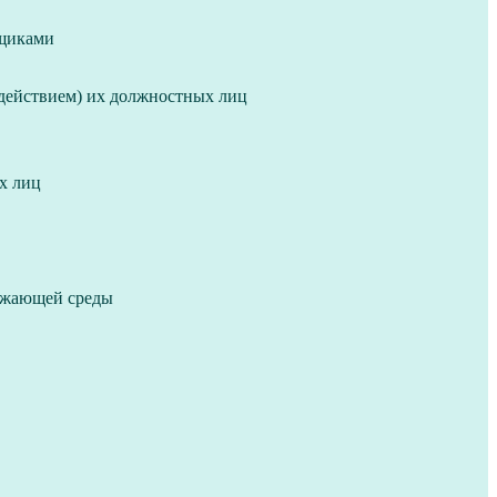
ьщиками
действием) их должностных лиц
х лиц
ружающей среды