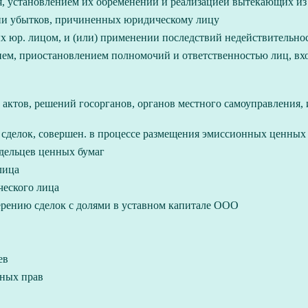
я, установлением их обременений и реализацией вытекающих из
ии убытков, причиненных юридическому лицу
 юр. лицом, и (или) применении последствий недействительнос
ем, приостановлением полномочий и ответственностью лиц, вход
актов, решений госорганов, органов местного самоуправления,
 сделок, совершен. в процессе размещения эмиссионных ценных б
адельцев ценных бумаг
лица
еского лица
ерению сделок с долями в уставном капитале ООО
ев
щных прав