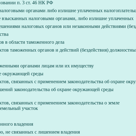
овании п. 3 ст. 46 НК РФ
х налоговыми органами либо излишне уплаченных налогоплател
не взысканных налоговыми органами, либо излишне уплаченных
шениями налоговых органов или незаконными действиями (без
ства
в в области таможенного дела
тов таможенных органов и действий (бездействия) должностны
оженными органами лицам или их имуществу
не окружающей среды
тов, связанных с применением законодательства об охране ок
ушений законодательства об охране окружающей среды
тов, связанных с применением законодательства о земле
земельный участок
онного владения
ю, не связанных с лишением владения