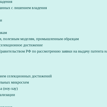
ладения
занных с лишением владения
ти
акам
ям, полезным моделям, промышленным образцам
 селекционное достижение
авительством РФ по рассмотрению заявки на выдачу патента на
нием селекционных достижений
альных микросхем
 (ноу-хау)
уализации