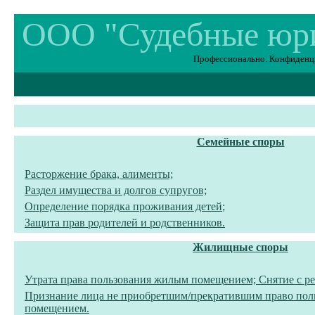
ООО "Судебные юр
Профессионально. Конфиденциа
Семейные споры
Расторжение брака, алименты;
Раздел имущества и долгов супругов;
Определение порядка проживания детей
;
Защита прав родителей и родственников.
Жилищные споры
Утрата права пользования жилым
помещением; Снятие с ре
Признание лица не приобретшим/прекратившим право по
помещением
.