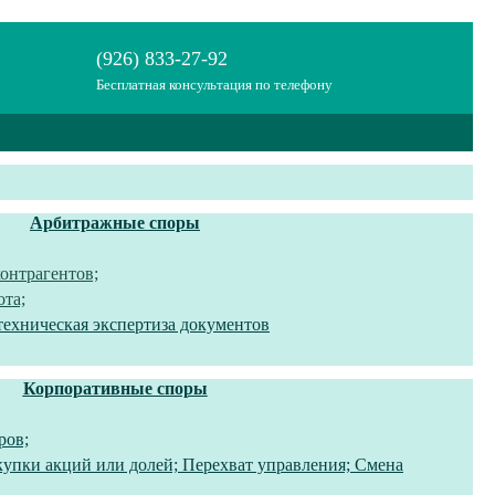
(926) 833-27-92
Бесплатная консультация по телефону
Арбитражные споры
контрагентов;
ота;
техническая экспертиза документов
Корпоративные споры
ров;
упки акций или долей; Перехват управления; Смена