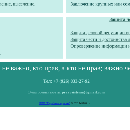
ление, выселение,
Заключение крупных или сом
Защита че
Защита деловой репутации о
Защита чести и достоинства 
Опровержение информации не
.
 не важно, кто прав, а кто не прав; важно 
Тел
:
+7 (926) 833-27-92
Электронная почта
:
pravosistema@gmail.com
ООО "Судебные юристы"
©
201
1
-2026 г.г.