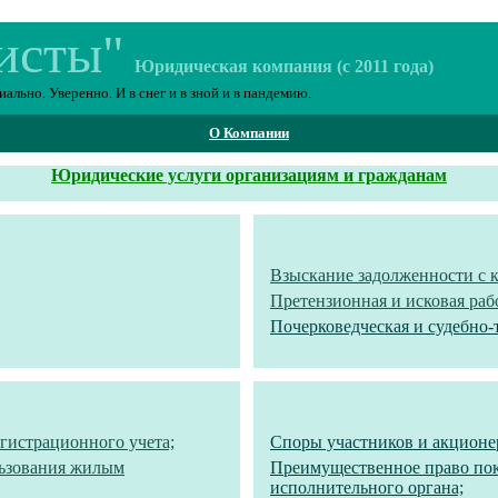
исты"
Юридическая компания (с 2011 года)
льно. Уверенно. И в снег и в зной и в пандемию.
О Компании
Юридические услуги организациям и гражданам
Взыскание задолженности
с 
П
ретензионная и исковая раб
Почерковедческая и судебно-
гистрационного учета;
Споры участников и акционе
льзования жилым
Преимущественное право пок
исполнительного органа;